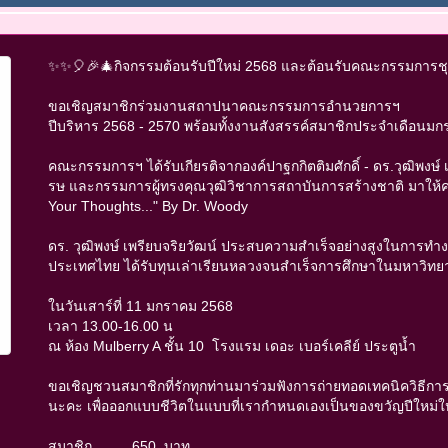
✨️✨️🎈🎉🎄กิจกรรมต้อนรับปีใหม่ 2568 และต้อนรับคณะกรรมการช
ขอเชิญสมาชิกร่วมงานสถาปนาคณะกรรมการอำนวยการฯ
ปีบริหาร 2568 - 2570 พร้อมทั้งงานสังสรรค์สมาชิกประจำเดือน
คณะกรรมการฯ ได้รับเกียรติจากองค์ปาฐกกิตติมศักดิ์ - ดร.วุฒิพง
รษ และกรรมการผู้ทรงคุณวุฒิวิชาการสถาบันการสร้างชาติ มาให้ควา
Your Thoughts..." By Dr. Woody
ดร. วุฒิพงษ์ เพรียบจริยวัฒน์ ประสบความสำเร็จอย่างสูงในการทำ
ประเทศไทย ได้รับทุนเล่าเรียนหลวงจนสำเร็จการศึกษาในมหาวิท
ในวันเสาร์ที่ 11 มกราคม 2568
เวลา 13.00-16.00 น
ณ ห้อง Mulberry A ชั้น 10 โรงแรม เดอะ เบอร์เคลีย์ ประตูน้ำ
ขอเชิญชวนสมาชิกที่รักทุกท่านมาร่วมฟังการถ่ายทอดเทคนิควิธีการค
นะคะ เพื่อออกแบบชีวิตในแบบที่เรากำหนดเองเป็นของขวัญปีใหม่ให
สมาชิก 650 บาท